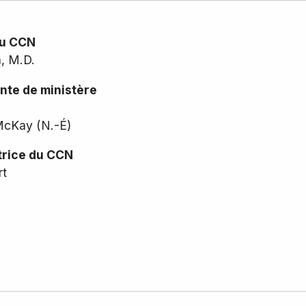
du CCN
, M.D.
nte de ministère
McKay (N.-É)
rice du CCN
rt