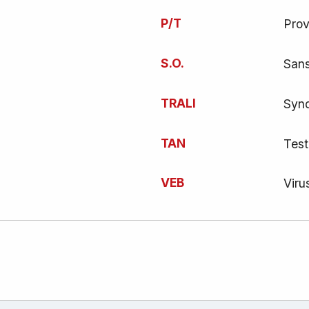
P/T
Prov
S.O.
Sans
TRALI
Synd
TAN
Test
VEB
Viru